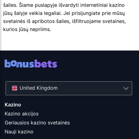
šalies. Šiame puslapyje išvardyti internetiniai kazino
jūsų šalyje veikia legaliai. Jei prisijungiate prie mūsų
svetainės iš apribotos šalies, išfiltruojame svetaines,
kurios jūsų nepriims.
United Kingdom
Kazino
Kazino akcijos
Geriausios kazino svetainės
Nauji kazino