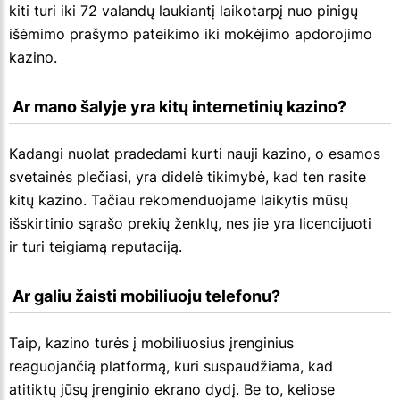
kiti turi iki 72 valandų laukiantį laikotarpį nuo pinigų
išėmimo prašymo pateikimo iki mokėjimo apdorojimo
kazino.
 Ar mano šalyje yra kitų internetinių kazino?
Kadangi nuolat pradedami kurti nauji kazino, o esamos
svetainės plečiasi, yra didelė tikimybė, kad ten rasite
kitų kazino. Tačiau rekomenduojame laikytis mūsų
išskirtinio sąrašo prekių ženklų, nes jie yra licencijuoti
ir turi teigiamą reputaciją.
 Ar galiu žaisti mobiliuoju telefonu?
Taip, kazino turės į mobiliuosius įrenginius
reaguojančią platformą, kuri suspaudžiama, kad
atitiktų jūsų įrenginio ekrano dydį. Be to, keliose