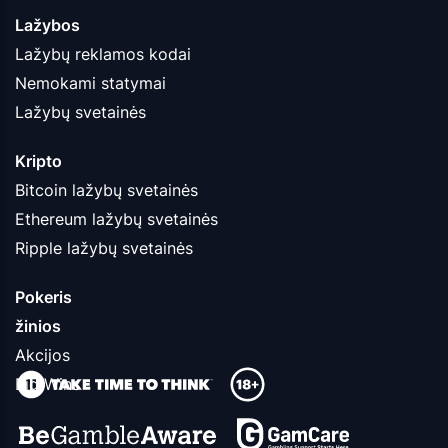
Lažybos
Lažybų reklamos kodai
Nemokami statymai
Lažybų svetainės
Kripto
Bitcoin lažybų svetainės
Ethereum lažybų svetainės
Ripple lažybų svetainės
Pokeris
žinios
Akcijos
Big Wins