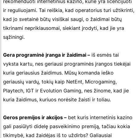
rekomenduoti internetinius kazino, kurie yra licencijuoti
ir reguliuojami. Tai reiškia, kad operatorius turi užtikrinti,
kad jo svetainė būtų visiškai saugi, o žaidimai būtų
tikrinami nepriklausomai, siekiant įrodyti, kad jie yra
sąžiningi.
Gera programinė įranga ir žaidimai –
iš esmės tai
vyksta kartu, nes geriausi programinės įrangos tiekėjai
kuria geriausius žaidimus. Mūsų komanda ieško
geriausių vardų, tokių kaip NetEnt, Microgaming,
Playtech, IGT ir Evolution Gaming, nes žinome, kad jie
kuria žaidimus, kuriuos norėsite žaisti ir toliau.
Geros premijos ir akcijos –
bet kuris internetinis kazino
gali pasiūlyti didelę pasveikinimo premiją, tačiau kokia
tikimybė, kad žaidėjas iš to uždirbs? Galiausiai