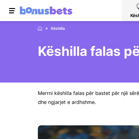
Kësh
Këshilla
Këshilla falas p
Merrni këshilla falas për bastet për një së
dhe ngjarjet e ardhshme.