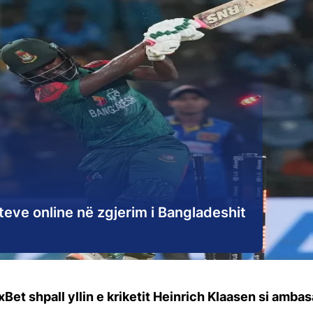
teve online në zgjerim i Bangladeshit
xBet shpall yllin e kriketit Heinrich Klaasen si amba