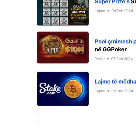
Super Prize s
Si
Lajme
08 Feb 2024
Pool çmimesh pr
në GGPoker
Poker
05 Feb 2024
Lajme të mëdha
Lajme
02 Jan 2024