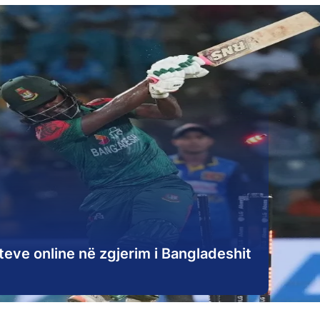
teve online në zgjerim i Bangladeshit