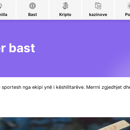
illa
Bast
Kripto
kazinove
Po
ër bast
rë sportesh nga ekipi ynë i këshilltarëve. Merrni zgjedhjet 