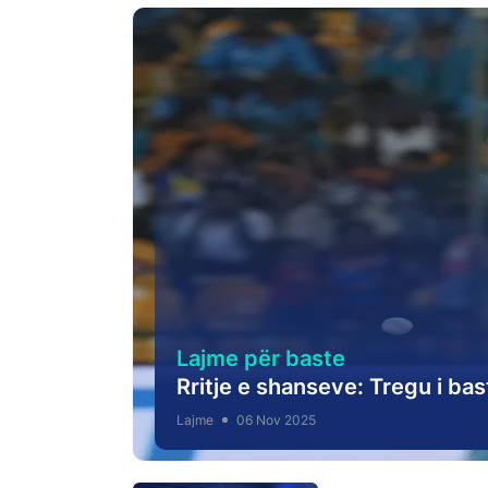
Lajme për baste
Rritje e shanseve: Tregu i bas
Lajme
06 Nov 2025