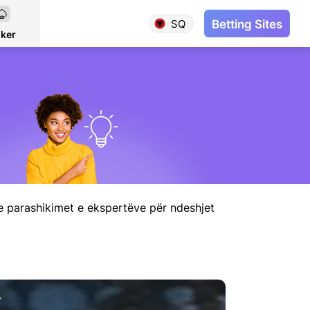
SQ
Betting Sites
ker
dhe parashikimet e ekspertëve për ndeshjet