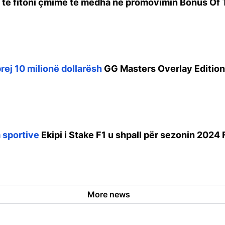
 të fitoni çmime të mëdha në promovimin Bonus Of 
ej 10 milionë dollarësh
GG Masters Overlay Edition
 sportive
Ekipi i Stake F1 u shpall për sezonin 2024 
More news