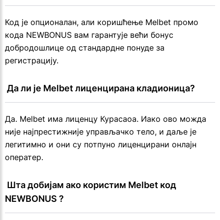
Код је опционалан, али коришћење Melbet промо
кода NEWBONUS вам гарантује већи бонус
добродошлице од стандардне понуде за
регистрацију.
 Да ли је Melbet лиценцирана кладионица?
Да. Melbet има лиценцу Курасаоа. Иако ово можда
није најпрестижније управљачко тело, и даље је
легитимно и они су потпуно лиценцирани онлајн
оператер.
 Шта добијам ако користим Melbet код 
NEWBONUS ?