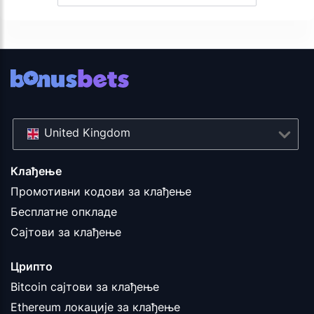
United Kingdom
Клађење
Промотивни кодови за клађење
Бесплатне опкладе
Сајтови за клађење
Црипто
Bitcoin сајтови за клађење
Ethereum локације за клађење