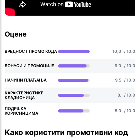
Оцене
ВРЕДНОСТ ПРОМО КОДА
10,0
БОНУСИ И ПРОМОЦИЈЕ
9.0
НАЧИНИ ПЛАЋАЊА
9,5
КАРАКТЕРИСТИКЕ
8.
КЛАДИОНИЦА
ПОДРШКА
8.0
КОРИСНИЦИМА
Како користити промотивни код