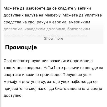
Можете да изаберете да се кладите у већини
доступних валута на Melbet-у. Можете да уплатите
средства на свој рачун у еврима, америчким
доларима, канадским доларима, бразилским
реалима, индијским рупијама, швајцарским
Show more
францима или јапанским јенима.
 Промоције
За комплетну листу валута, кликните на 'прикажи
Овај оператер нуди низ различитих промоција
више': АЕД, АЛЛ, АМД, АОА, АРС, АУД, АЗН, БАМ,
током целе недеље. Наћи ћете различите понуде за
БДТ, БГН, БХД, BOB , БРЛ, БИН, ЦАД, ЦДФ, ЦХФ,
спортске и казино производе. Понуде се увек
ЦЛП, ЦНИ, ЦОП, ЦЗК, ДКК, ДЗД, ЕУР, ГПД, ГБП, ДЗД,
мењају и доступне су, зато је увек најбоље да се
ЕУР ХРК, ХТГ, ХУФ, ИДР, ИЛС, INR , ИРР, ИСК, ЈОД,
пријавите на свој налог да бисте видели шта вам је
ЈПИ, КЕС, КГС, КРВ, КВД, КЗТ, МАД, МДЛ, МКД,
доступно.
ММК, МНТ, МКСН, МИР, МЗН, НГН, НОК, НЗД, ОМР,
ПЛН, ПХП, ОМР, ПЛАН, ПГН РУБ, РСД, САР, СДГ,