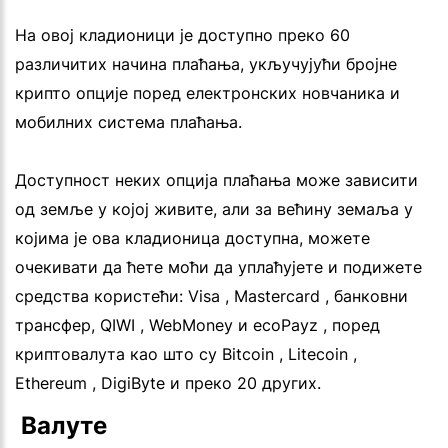
На овој кладионици је доступно преко 60
различитих начина плаћања, укључујући бројне
крипто опције поред електронских новчаника и
мобилних система плаћања.
Доступност неких опција плаћања може зависити
од земље у којој живите, али за већину земаља у
којима је ова кладионица доступна, можете
очекивати да ћете моћи да уплаћујете и подижете
средства користећи: Visa , Mastercard , банковни
трансфер, QIWI , WebMoney и ecoPayz , поред
криптовалута као што су Bitcoin , Litecoin ,
Ethereum , DigiByte и преко 20 других.
 Валуте