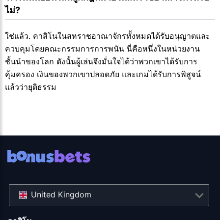
ไม่?
ใช่แล้ว. คาสิโนในสหราชอาณาจักรทั้งหมดได้รับอนุญาตและ
ควบคุมโดยคณะกรรมการการพนัน นี่คือหนึ่งในหน่วยงาน
ชั้นนำของโลก ดังนั้นผู้เล่นจึงมั่นใจได้ว่าพวกเขาได้รับการ
คุ้มครอง เงินของพวกเขาปลอดภัย และเกมได้รับการพิสูจน์
แล้วว่ายุติธรรม
United Kingdom