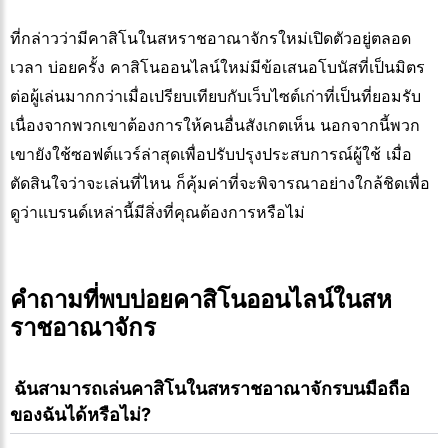
ที่กล่าวว่ามีคาสิโนในสหราชอาณาจักรใหม่เปิดตัวอยู่ตลอด
เวลา บ่อยครั้ง คาสิโนออนไลน์ใหม่มีข้อเสนอโบนัสที่เป็นมิตร
ต่อผู้เล่นมากกว่าเมื่อเปรียบเทียบกับเว็บไซต์เก่าที่เป็นที่ยอมรับ
เนื่องจากพวกเขาต้องการให้คนอื่นสังเกตเห็น นอกจากนี้พวก
เขายังใช้ซอฟต์แวร์ล่าสุดเพื่อปรับปรุงประสบการณ์ผู้ใช้ เมื่อ
ตัดสินใจว่าจะเล่นที่ไหน ก็คุ้มค่าที่จะพิจารณาอย่างใกล้ชิดเพื่อ
ดูว่าแบรนด์เหล่านี้มีสิ่งที่คุณต้องการหรือไม่
คำถามที่พบบ่อยคาสิโนออนไลน์ในสห
ราชอาณาจักร
 ฉันสามารถเล่นคาสิโนในสหราชอาณาจักรบนมือถือ
ของฉันได้หรือไม่?