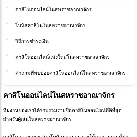
คาสิโนออนไลน์ในสหราชอาณาจักร
โบนัสคาสิโนในสหราชอาณาจักร
วิธีการชำระเงิน
คาสิโนออนไลน์แห่งใหม่ในสหราชอาณาจักร
คำถามที่พบบ่อยคาสิโนออนไลน์ในสหราชอาณาจักร
คาสิโนออนไลน์ในสหราชอาณาจักร
ทีมงานของเราได้รวบรวมรายชื่อคาสิโนออนไลน์ที่ดีที่สุด
สำหรับผู้เล่นในสหราชอาณาจักร
คาสิโนแต่ละแห่งเสนอโบนัสมากมายและให้คุณเล่นเกมที่น่า