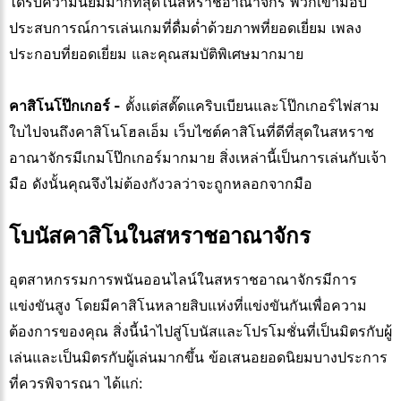
ได้รับความนิยมมากที่สุดในสหราชอาณาจักร พวกเขามอบ
ประสบการณ์การเล่นเกมที่ดื่มด่ำด้วยภาพที่ยอดเยี่ยม เพลง
ประกอบที่ยอดเยี่ยม และคุณสมบัติพิเศษมากมาย
คาสิโนโป๊กเกอร์ -
ตั้งแต่สตั๊ดแคริบเบียนและโป๊กเกอร์ไพ่สาม
ใบไปจนถึงคาสิโนโฮลเอ็ม เว็บไซต์คาสิโนที่ดีที่สุดในสหราช
อาณาจักรมีเกมโป๊กเกอร์มากมาย สิ่งเหล่านี้เป็นการเล่นกับเจ้า
มือ ดังนั้นคุณจึงไม่ต้องกังวลว่าจะถูกหลอกจากมือ
โบนัสคาสิโนในสหราชอาณาจักร
อุตสาหกรรมการพนันออนไลน์ในสหราชอาณาจักรมีการ
แข่งขันสูง โดยมีคาสิโนหลายสิบแห่งที่แข่งขันกันเพื่อความ
ต้องการของคุณ สิ่งนี้นำไปสู่โบนัสและโปรโมชั่นที่เป็นมิตรกับผู้
เล่นและเป็นมิตรกับผู้เล่นมากขึ้น ข้อเสนอยอดนิยมบางประการ
ที่ควรพิจารณา ได้แก่: