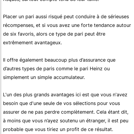
Placer un pari aussi risqué peut conduire à de sérieuses
récompenses, et si vous avez une forte tendance autour
de six favoris, alors ce type de pari peut être
extrêmement avantageux.
Il offre également beaucoup plus d’assurance que
d’autres types de paris comme le pari Heinz ou
simplement un simple accumulateur.
L'un des plus grands avantages ici est que vous n'avez
besoin que d'une seule de vos sélections pour vous
assurer de ne pas perdre complètement. Cela étant dit,
à moins que vous n’ayez soutenu un étranger, il est peu
probable que vous tiriez un profit de ce résultat.