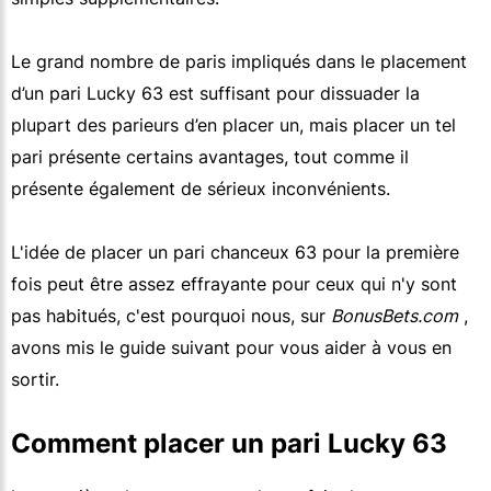
Le grand nombre de paris impliqués dans le placement
d’un pari Lucky 63 est suffisant pour dissuader la
plupart des parieurs d’en placer un, mais placer un tel
pari présente certains avantages, tout comme il
présente également de sérieux inconvénients.
L'idée de placer un pari chanceux 63 pour la première
fois peut être assez effrayante pour ceux qui n'y sont
pas habitués, c'est pourquoi nous, sur
BonusBets.com
,
avons mis le guide suivant pour vous aider à vous en
sortir.
Comment placer un pari Lucky 63