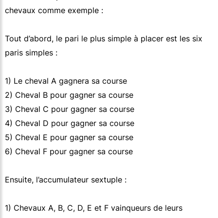
chevaux comme exemple :
Tout d’abord, le pari le plus simple à placer est les six
paris simples :
1) Le cheval A gagnera sa course
2) Cheval B pour gagner sa course
3) Cheval C pour gagner sa course
4) Cheval D pour gagner sa course
5) Cheval E pour gagner sa course
6) Cheval F pour gagner sa course
Ensuite, l’accumulateur sextuple :
1) Chevaux A, B, C, D, E et F vainqueurs de leurs