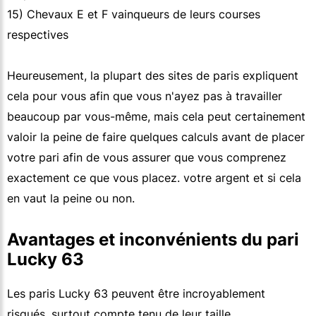
15) Chevaux E et F vainqueurs de leurs courses
respectives
Heureusement, la plupart des sites de paris expliquent
cela pour vous afin que vous n'ayez pas à travailler
beaucoup par vous-même, mais cela peut certainement
valoir la peine de faire quelques calculs avant de placer
votre pari afin de vous assurer que vous comprenez
exactement ce que vous placez. votre argent et si cela
en vaut la peine ou non.
Avantages et inconvénients du pari
Lucky 63
Les paris Lucky 63 peuvent être incroyablement
risqués, surtout compte tenu de leur taille.