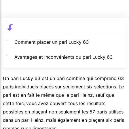
Comment placer un pari Lucky 63
Avantages et inconvénients du pari Lucky 63
Un pari Lucky 63 est un pari combiné qui comprend 63
paris individuels placés sur seulement six sélections. Le
pari est en fait le même que le pari Heinz, sauf que
cette fois, vous avez couvert tous les résultats
possibles en plaçant non seulement les 57 paris utilisés
dans un pari Heinz, mais également en plaçant six paris
simples supplémentaires.