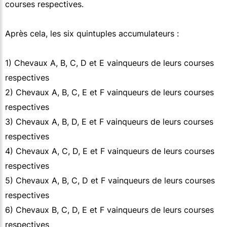
courses respectives.
Après cela, les six quintuples accumulateurs :
1) Chevaux A, B, C, D et E vainqueurs de leurs courses
respectives
2) Chevaux A, B, C, E et F vainqueurs de leurs courses
respectives
3) Chevaux A, B, D, E et F vainqueurs de leurs courses
respectives
4) Chevaux A, C, D, E et F vainqueurs de leurs courses
respectives
5) Chevaux A, B, C, D et F vainqueurs de leurs courses
respectives
6) Chevaux B, C, D, E et F vainqueurs de leurs courses
respectives