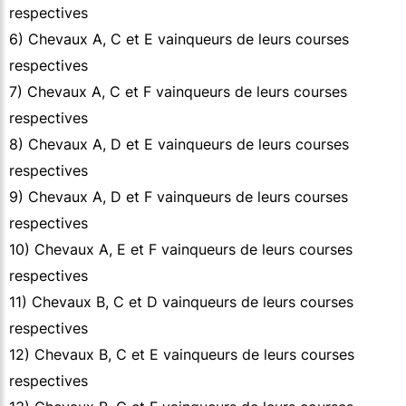
respectives
6) Chevaux A, C et E vainqueurs de leurs courses
respectives
7) Chevaux A, C et F vainqueurs de leurs courses
respectives
8) Chevaux A, D et E vainqueurs de leurs courses
respectives
9) Chevaux A, D et F vainqueurs de leurs courses
respectives
10) Chevaux A, E et F vainqueurs de leurs courses
respectives
11) Chevaux B, C et D vainqueurs de leurs courses
respectives
12) Chevaux B, C et E vainqueurs de leurs courses
respectives