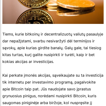
Tiems, kurie bitkoinų ir decentralizuotų valiutų pasaulyje
dar nepažįstami, svarbu nesivaržyti dėl terminijos ir
sąvokų, apie kurias girdite banalų. Galų gale, tai tiesiog
kitas turtas, kurį galite nusipirkti ir turėti, kaip ir bet
kokias akcijas ar investicijas.
Kai perkate įmonės akcijas, sąveikaujate su ta investicija
tik internetu per investavimo programą, pagalvokite
apie Bitcoin taip pat. Jūs naudojate savo įprastus
grynuosius pinigus, norėdami nusipirkti Bitcoin, kuris
saugomas piniginėje arba biržoje, kol nuspręsite jį