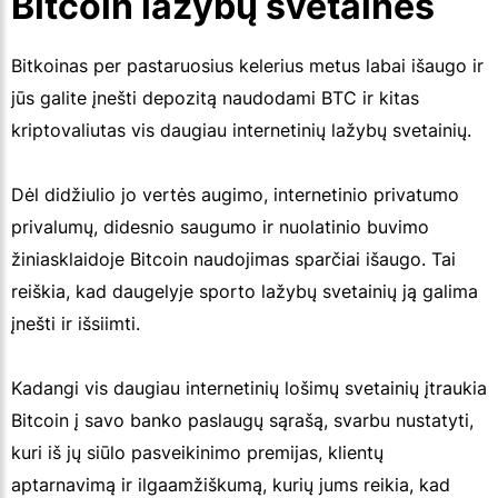
Bitcoin lažybų svetainės
Bitkoinas per pastaruosius kelerius metus labai išaugo ir
jūs galite įnešti depozitą naudodami BTC ir kitas
kriptovaliutas vis daugiau internetinių lažybų svetainių.
Dėl didžiulio jo vertės augimo, internetinio privatumo
privalumų, didesnio saugumo ir nuolatinio buvimo
žiniasklaidoje Bitcoin naudojimas sparčiai išaugo. Tai
reiškia, kad daugelyje sporto lažybų svetainių ją galima
įnešti ir išsiimti.
Kadangi vis daugiau internetinių lošimų svetainių įtraukia
Bitcoin į savo banko paslaugų sąrašą, svarbu nustatyti,
kuri iš jų siūlo pasveikinimo premijas, klientų
aptarnavimą ir ilgaamžiškumą, kurių jums reikia, kad