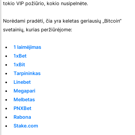
tokio VIP požiūrio, kokio nusipelnėte.
Norėdami pradėti, čia yra keletas geriausių „Bitcoin“
svetainių, kurias peržiūrėjome:
1 laimėjimas
1xBet
1xBit
Tarpininkas
Linebet
Megapari
Melbetas
PNXBet
Rabona
Stake.com