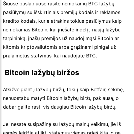
Šiuose puslapiuose rasite nemokamų BTC lažybų
pasiūlymų su išskirtiniais premijų kodais ir reklamos
kredito kodais, kurie atrakins tokius pasiūlymus kaip
nemokamas Bitcoin, kai įnešate indėlį į naują lažybų
tarpininką, įnašų premijos už naudojimąsi Bitcoin ar
kitomis kriptovaliutomis arba grąžinami pinigai už
pralaimėtus statymus, kai naudojate BTC.
 Bitcoin lažybų biržos
Atsižvelgiant į lažybų biržų, tokių kaip Betfair, sėkmę,
nenuostabu matyti Bitcoin lažybų biržų paklausą, o
dabar galite rasti vis daugiau Bitcoin lažybų biržų.
Jei nesate susipažinę su lažybų mainų veikimu, jie iš
esmės leidžia atlikti statymus vienas prieš kitą, o ne