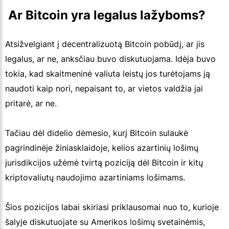
 Ar Bitcoin yra legalus lažyboms?
Atsižvelgiant į decentralizuotą Bitcoin pobūdį, ar jis
legalus, ar ne, anksčiau buvo diskutuojama. Idėja buvo
tokia, kad skaitmeninė valiuta leistų jos turėtojams ją
naudoti kaip nori, nepaisant to, ar vietos valdžia jai
pritarė, ar ne.
Tačiau dėl didelio dėmesio, kurį Bitcoin sulaukė
pagrindinėje žiniasklaidoje, kelios azartinių lošimų
jurisdikcijos užėmė tvirtą poziciją dėl Bitcoin ir kitų
kriptovaliutų naudojimo azartiniams lošimams.
Šios pozicijos labai skiriasi priklausomai nuo to, kurioje
šalyje diskutuojate su Amerikos lošimų svetainėmis,