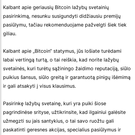
Kalbant apie geriausių Bitcoin lažybų svetainių
pasirinkimą, nesunku susigundyti didžiausiu premijų
pasiūlymu, tačiau rekomenduojame pažvelgti šiek tiek
giliau.
Kalbant apie „Bitcoin“ statymus, jūs lošiate turėdami
labai vertingą turtą, o tai reiškia, kad norite lažybų
svetainės, kuri turėtų sąžiningo žaidimo reputaciją, siūlo
puikius šansus, siūlo greitą ir garantuotą pinigų išėmimą
ir gali atsakyti į visus klausimus.
Pasirinkę lažybų svetainę, kuri yra puiki šiose
pagrindinėse srityse, užtikrinsite, kad ilgainiui galėsite
užmegzti su jais santykius, o tai savo ruožtu gali
paskatinti geresnes akcijas, specialius pasiūlymus ir