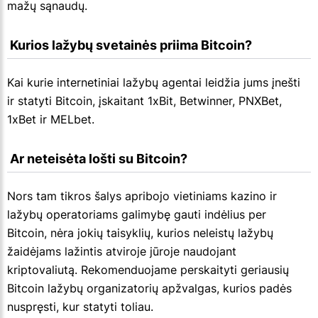
mažų sąnaudų.
 Kurios lažybų svetainės priima Bitcoin?
Kai kurie internetiniai lažybų agentai leidžia jums įnešti
ir statyti Bitcoin, įskaitant 1xBit, Betwinner, PNXBet,
1xBet ir MELbet.
 Ar neteisėta lošti su Bitcoin?
Nors tam tikros šalys apribojo vietiniams kazino ir
lažybų operatoriams galimybę gauti indėlius per
Bitcoin, nėra jokių taisyklių, kurios neleistų lažybų
žaidėjams lažintis atviroje jūroje naudojant
kriptovaliutą. Rekomenduojame perskaityti geriausių
Bitcoin lažybų organizatorių apžvalgas, kurios padės
nuspręsti, kur statyti toliau.