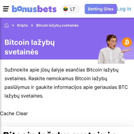
Log in
LT
Betting Sites
Kripto
Bitcoin lažybų svetainės
Bitcoin lažybų
svetainės
Sužinokite apie jūsų šalyje esančias Bitcoin lažybų
svetaines. Raskite nemokamus Bitcoin lažybų
pasiūlymus ir gaukite informacijos apie geriausias BTC
lažybų svetaines.
Cache Clear