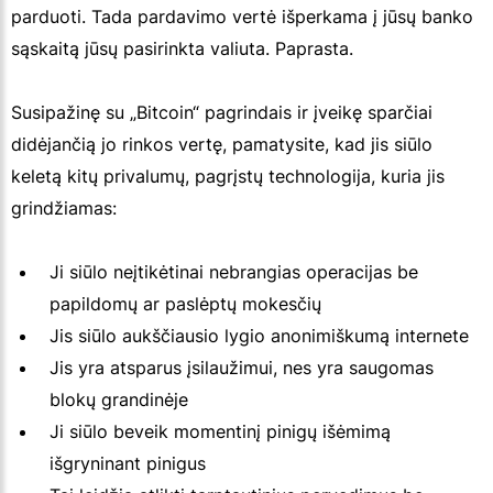
parduoti. Tada pardavimo vertė išperkama į jūsų banko
sąskaitą jūsų pasirinkta valiuta. Paprasta.
Susipažinę su „Bitcoin“ pagrindais ir įveikę sparčiai
didėjančią jo rinkos vertę, pamatysite, kad jis siūlo
keletą kitų privalumų, pagrįstų technologija, kuria jis
grindžiamas:
Ji siūlo neįtikėtinai nebrangias operacijas be
papildomų ar paslėptų mokesčių
Jis siūlo aukščiausio lygio anonimiškumą internete
Jis yra atsparus įsilaužimui, nes yra saugomas
blokų grandinėje
Ji siūlo beveik momentinį pinigų išėmimą
išgryninant pinigus