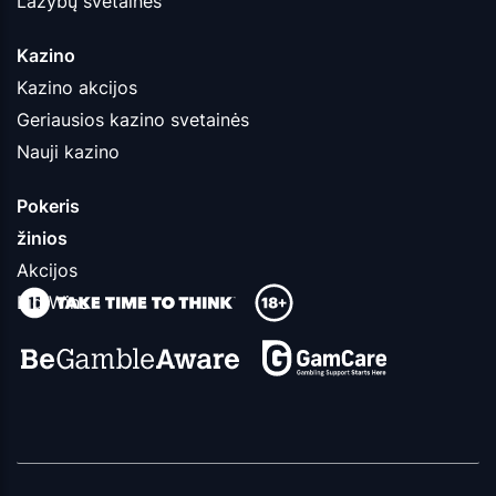
Lažybų svetainės
Kazino
Kazino akcijos
Geriausios kazino svetainės
Nauji kazino
Pokeris
žinios
Akcijos
Big Wins