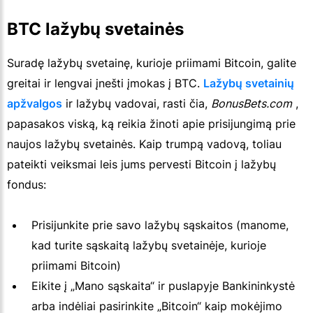
BTC lažybų svetainės
Suradę lažybų svetainę, kurioje priimami Bitcoin, galite
greitai ir lengvai įnešti įmokas į BTC.
Lažybų svetainių
apžvalgos
ir lažybų vadovai, rasti čia,
BonusBets.com
,
papasakos viską, ką reikia žinoti apie prisijungimą prie
naujos lažybų svetainės. Kaip trumpą vadovą, toliau
pateikti veiksmai leis jums pervesti Bitcoin į lažybų
fondus:
Prisijunkite prie savo lažybų sąskaitos (manome,
kad turite sąskaitą lažybų svetainėje, kurioje
priimami Bitcoin)
Eikite į „Mano sąskaita“ ir puslapyje Bankininkystė
arba indėliai pasirinkite „Bitcoin“ kaip mokėjimo