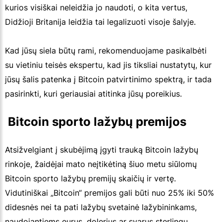
kurios visiškai neleidžia jo naudoti, o kita vertus,
Didžioji Britanija leidžia tai legalizuoti visoje šalyje.
Kad jūsų siela būtų rami, rekomenduojame pasikalbėti
su vietiniu teisės ekspertu, kad jis tiksliai nustatytų, kur
jūsų šalis patenka į Bitcoin patvirtinimo spektrą, ir tada
pasirinkti, kuri geriausiai atitinka jūsų poreikius.
 Bitcoin sporto lažybų premijos
Atsižvelgiant į skubėjimą įgyti trauką Bitcoin lažybų
rinkoje, žaidėjai mato neįtikėtiną šiuo metu siūlomų
Bitcoin sporto lažybų premijų skaičių ir vertę.
Vidutiniškai „Bitcoin“ premijos gali būti nuo 25% iki 50%
didesnės nei ta pati lažybų svetainė lažybininkams,
naudojantiems eurus, dolerius ar svarus sterlingų.