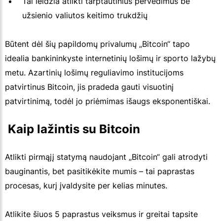
Tai leidžia atlikti tarptautinius pervedimus be
užsienio valiutos keitimo trukdžių
Būtent dėl šių papildomų privalumų „Bitcoin“ tapo
idealia bankininkyste internetinių lošimų ir sporto lažybų
metu. Azartinių lošimų reguliavimo institucijoms
patvirtinus Bitcoin, jis pradeda gauti visuotinį
patvirtinimą, todėl jo priėmimas išaugs eksponentiškai.
 Kaip lažintis su Bitcoin
Atlikti pirmąjį statymą naudojant „Bitcoin“ gali atrodyti
bauginantis, bet pasitikėkite mumis – tai paprastas
procesas, kurį įvaldysite per kelias minutes.
Atlikite šiuos 5 paprastus veiksmus ir greitai tapsite