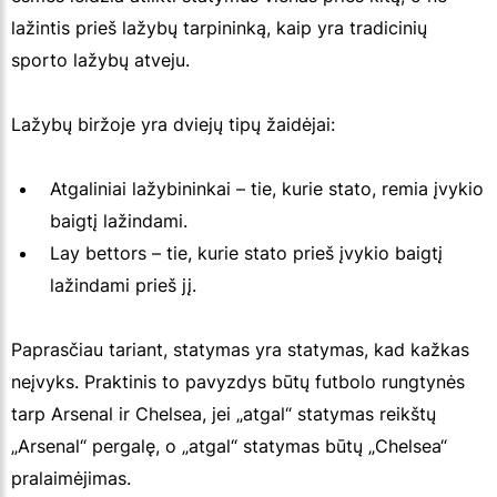
lažintis prieš lažybų tarpininką, kaip yra tradicinių
sporto lažybų atveju.
Lažybų biržoje yra dviejų tipų žaidėjai:
Atgaliniai lažybininkai – tie, kurie stato, remia įvykio
baigtį lažindami.
Lay bettors – tie, kurie stato prieš įvykio baigtį
lažindami prieš jį.
Paprasčiau tariant, statymas yra statymas, kad kažkas
neįvyks. Praktinis to pavyzdys būtų futbolo rungtynės
tarp Arsenal ir Chelsea, jei „atgal“ statymas reikštų
„Arsenal“ pergalę, o „atgal“ statymas būtų „Chelsea“
pralaimėjimas.