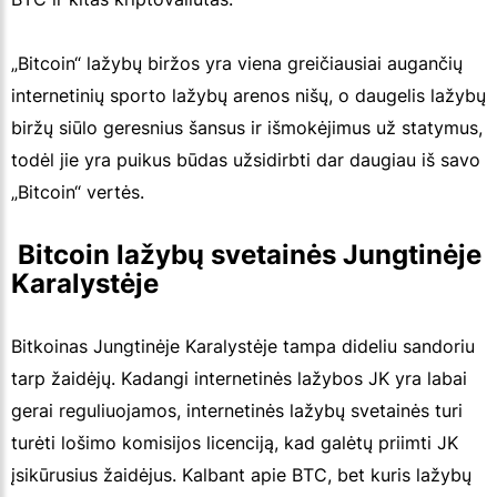
„Bitcoin“ lažybų biržos yra viena greičiausiai augančių
internetinių sporto lažybų arenos nišų, o daugelis lažybų
biržų siūlo geresnius šansus ir išmokėjimus už statymus,
todėl jie yra puikus būdas užsidirbti dar daugiau iš savo
„Bitcoin“ vertės.
 Bitcoin lažybų svetainės Jungtinėje 
Karalystėje
Bitkoinas Jungtinėje Karalystėje tampa dideliu sandoriu
tarp žaidėjų. Kadangi internetinės lažybos JK yra labai
gerai reguliuojamos, internetinės lažybų svetainės turi
turėti lošimo komisijos licenciją, kad galėtų priimti JK
įsikūrusius žaidėjus. Kalbant apie BTC, bet kuris lažybų