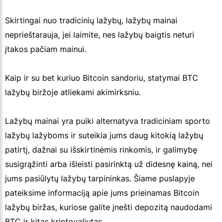
Skirtingai nuo tradicinių lažybų, lažybų mainai
neprieštarauja, jei laimite, nes lažybų baigtis neturi
įtakos pačiam mainui.
Kaip ir su bet kuriuo Bitcoin sandoriu, statymai BTC
lažybų biržoje atliekami akimirksniu.
Lažybų mainai yra puiki alternatyva tradiciniam sporto
lažybų lažyboms ir suteikia jums daug kitokią lažybų
patirtį, dažnai su išskirtinėmis rinkomis, ir galimybę
susigrąžinti arba išleisti pasirinktą už didesnę kainą, nei
jums pasiūlytų lažybų tarpininkas. Šiame puslapyje
pateiksime informaciją apie jums prieinamas Bitcoin
lažybų biržas, kuriose galite įnešti depozitą naudodami
BTC ir kitas kriptovaliutas.