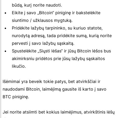
būdą, kurį norite naudoti.
Eikite į savo „Bitcoin“ piniginę ir bakstelėkite
siuntimo / užklausos mygtuką.
Pridėkite lažybų tarpininko, su kuriuo statote,
nurodytą adresą, tada pridėkite sumą, kurią norite
pervesti į savo lažybų sąskaitą.
Spustelėkite „Siųsti lėšas“ ir jūsų Bitcoin lėšos bus
akimirksniu pridėtos prie jūsų lažybų sąskaitos
likučio.
Išėmimai yra beveik tokie patys, bet atvirkščiai ir
naudodami Bitcoin, laimėjimą gausite iš karto į savo
BTC piniginę.
Jei norite atsiimti bet kokius laimėjimus, atvirkštinis lėšų