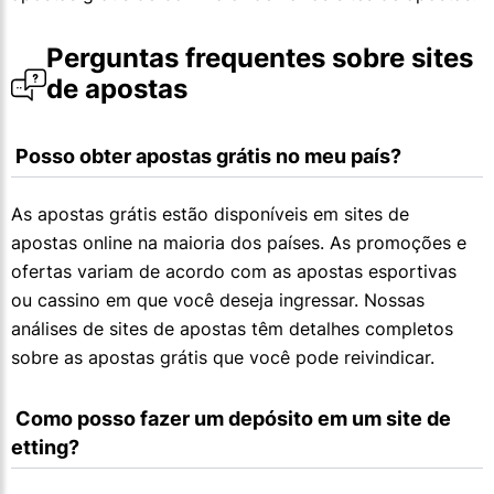
Perguntas frequentes sobre sites 
de apostas
 Posso obter apostas grátis no meu país?
As apostas grátis estão disponíveis em sites de
apostas online na maioria dos países. As promoções e
ofertas variam de acordo com as apostas esportivas
ou cassino em que você deseja ingressar. Nossas
análises de sites de apostas têm detalhes completos
sobre as apostas grátis que você pode reivindicar.
 Como posso fazer um depósito em um site de 
etting?