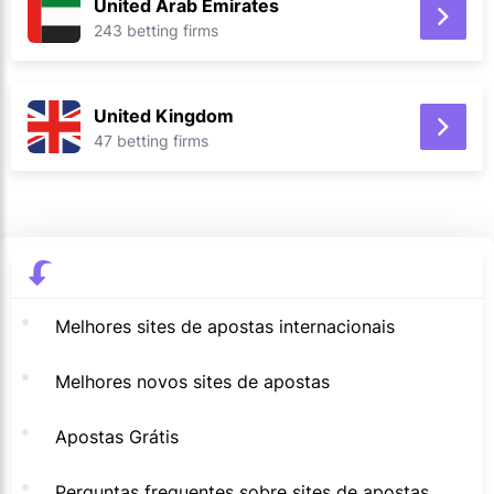
United Arab Emirates
243 betting firms
United Kingdom
47 betting firms
Melhores sites de apostas internacionais
Melhores novos sites de apostas
Apostas Grátis
Perguntas frequentes sobre sites de apostas