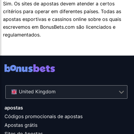
Sim. Os sites de apostas devem atender a certos
critérios para operar em diferentes países. Todas as
apostas esportivas e cassinos online sobre os quais
escrevemos em BonusBets.com são licenciados e
regulamentados.
United Kingdom
apostas
Códigos promocionais de apostas
Apostas grátis
Sites de Apostas