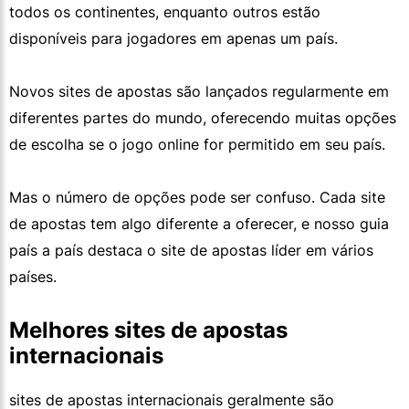
todos os continentes, enquanto outros estão
disponíveis para jogadores em apenas um país.
Novos sites de apostas são lançados regularmente em
diferentes partes do mundo, oferecendo muitas opções
de escolha se o jogo online for permitido em seu país.
Mas o número de opções pode ser confuso. Cada site
de apostas tem algo diferente a oferecer, e nosso guia
país a país destaca o site de apostas líder em vários
países.
Melhores sites de apostas
internacionais
sites de apostas internacionais geralmente são