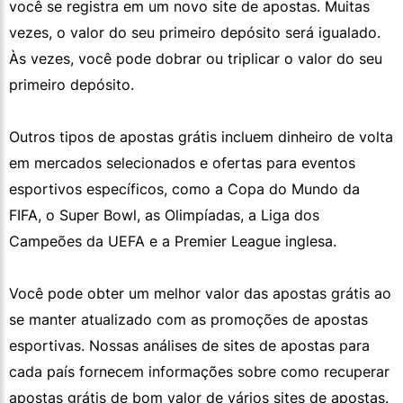
você se registra em um novo site de apostas. Muitas
vezes, o valor do seu primeiro depósito será igualado.
Às vezes, você pode dobrar ou triplicar o valor do seu
primeiro depósito.
Outros tipos de apostas grátis incluem dinheiro de volta
em mercados selecionados e ofertas para eventos
esportivos específicos, como a Copa do Mundo da
FIFA, o Super Bowl, as Olimpíadas, a Liga dos
Campeões da UEFA e a Premier League inglesa.
Você pode obter um melhor valor das apostas grátis ao
se manter atualizado com as promoções de apostas
esportivas. Nossas análises de sites de apostas para
cada país fornecem informações sobre como recuperar
apostas grátis de bom valor de vários sites de apostas.