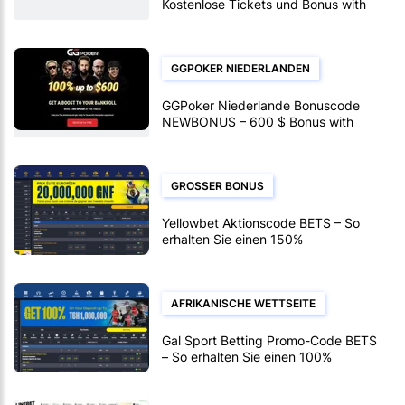
Kostenlose Tickets und Bonus with
diesem Code
GGPOKER NIEDERLANDEN
GGPoker Niederlande Bonuscode
NEWBONUS – 600 $ Bonus with
diesem Code
GROSSER BONUS
Yellowbet Aktionscode BETS – So
erhalten Sie einen 150%
Einzahlungsbonus
AFRIKANISCHE WETTSEITE
Gal Sport Betting Promo-Code BETS
– So erhalten Sie einen 100%
Einzahlungsbonus