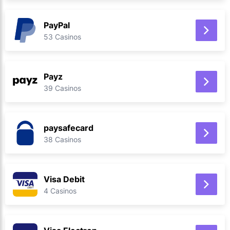
PayPal
53 Casinos
Payz
39 Casinos
paysafecard
38 Casinos
Visa Debit
4 Casinos