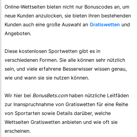
Online-Wettseiten bieten nicht nur Bonuscodes an, um
neue Kunden anzulocken, sie bieten ihren bestehenden
Kunden auch eine große Auswahl an
Gratiswetten
und
Angeboten.
Diese kostenlosen Sportwetten gibt es in
verschiedenen Formen. Sie alle können sehr nützlich
sein, und viele erfahrene Besserwisser wissen genau,
wie und wann sie sie nutzen können.
Wir hier bei
BonusBets.com
haben nützliche Leitfäden
zur Inanspruchnahme von Gratiswetten für eine Reihe
von Sportarten sowie Details darüber, welche
Wettseiten Gratiswetten anbieten und wie oft sie
erscheinen.