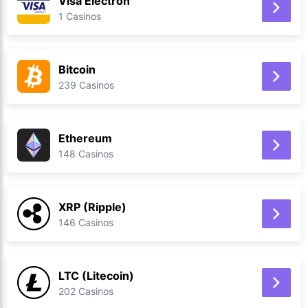
Visa Electron
1 Casinos
Bitcoin
239 Casinos
Ethereum
148 Casinos
XRP (Ripple)
146 Casinos
LTC (Litecoin)
202 Casinos