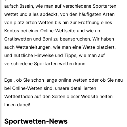
aufschlüsseln, wie man auf verschiedene Sportarten
wettet und alles abdeckt, von den häufigsten Arten
von platzierten Wetten bis hin zur Eröffnung eines
Kontos bei einer Online-Wettseite und wie um
Gratiswetten und Boni zu beanspruchen. Wir haben
auch Wettanleitungen, wie man eine Wette platziert,
und nützliche Hinweise und Tipps, wie man auf
verschiedene Sportarten wetten kann.
Egal, ob Sie schon lange online wetten oder ob Sie neu
bei Online-Wetten sind, unsere detaillierten
Wettleitfäden auf den Seiten dieser Website helfen
Ihnen dabei!
Sportwetten-News