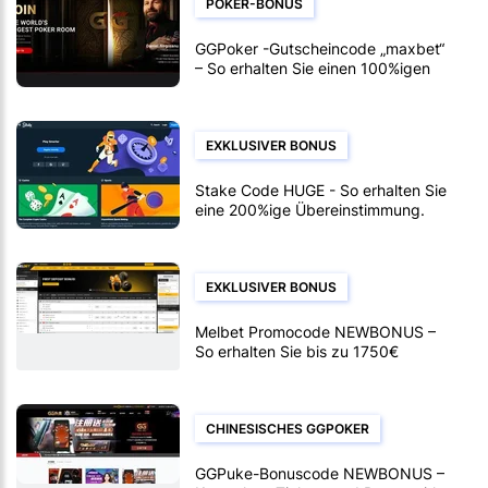
POKER-BONUS
GGPoker -Gutscheincode „maxbet“
– So erhalten Sie einen 100%igen
Registrierungsbonus
EXKLUSIVER BONUS
Stake Code HUGE - So erhalten Sie
eine 200%ige Übereinstimmung.
Zahlen Sie 1000 $ ein und erhalten
Sie 2000 $ Bonus
EXKLUSIVER BONUS
Melbet Promocode NEWBONUS –
So erhalten Sie bis zu 1750€
Willkommensbonus
CHINESISCHES GGPOKER
GGPuke-Bonuscode NEWBONUS –