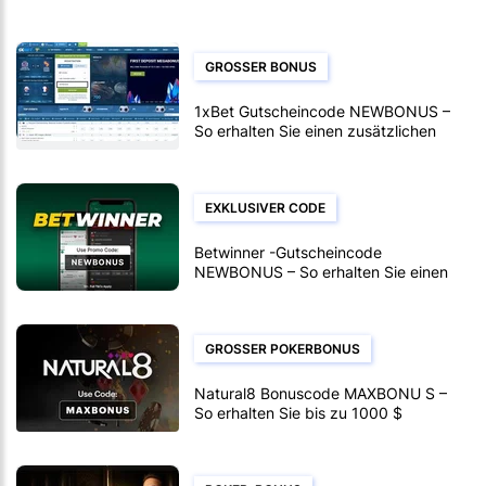
GROSSER BONUS
1xBet Gutscheincode NEWBONUS –
So erhalten Sie einen zusätzlichen
Einzahlungsbonus von 30 %
EXKLUSIVER CODE
Betwinner -Gutscheincode
NEWBONUS – So erhalten Sie einen
zusätzlichen Einzahlungsbonus von
30 %
GROSSER POKERBONUS
Natural8 Bonuscode MAXBONU S –
So erhalten Sie bis zu 1000 $