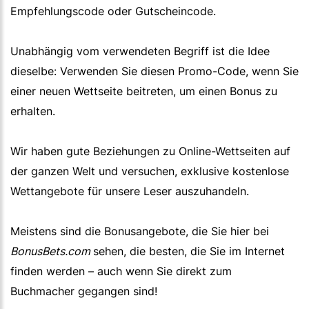
Empfehlungscode oder Gutscheincode.
Unabhängig vom verwendeten Begriff ist die Idee
dieselbe: Verwenden Sie diesen Promo-Code, wenn Sie
einer neuen Wettseite beitreten, um einen Bonus zu
erhalten.
Wir haben gute Beziehungen zu Online-Wettseiten auf
der ganzen Welt und versuchen, exklusive kostenlose
Wettangebote für unsere Leser auszuhandeln.
Meistens sind die Bonusangebote, die Sie hier bei
BonusBets.com
sehen, die besten, die Sie im Internet
finden werden – auch wenn Sie direkt zum
Buchmacher gegangen sind!