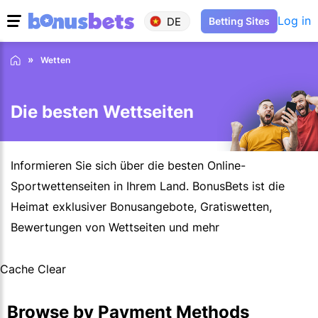
Log in
DE
Betting Sites
Wetten
Die besten Wettseiten
Informieren Sie sich über die besten Online-
Sportwettenseiten in Ihrem Land. BonusBets ist die
Heimat exklusiver Bonusangebote, Gratiswetten,
Bewertungen von Wettseiten und mehr
Cache Clear
Browse by Payment Methods