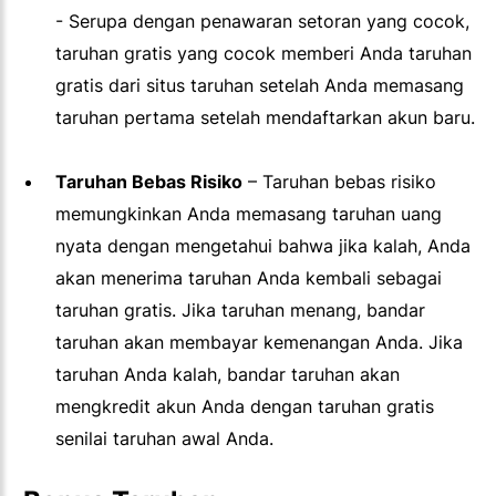
- Serupa dengan penawaran setoran yang cocok,
taruhan gratis yang cocok memberi Anda taruhan
gratis dari situs taruhan setelah Anda memasang
taruhan pertama setelah mendaftarkan akun baru.
Taruhan Bebas Risiko
– Taruhan bebas risiko
memungkinkan Anda memasang taruhan uang
nyata dengan mengetahui bahwa jika kalah, Anda
akan menerima taruhan Anda kembali sebagai
taruhan gratis. Jika taruhan menang, bandar
taruhan akan membayar kemenangan Anda. Jika
taruhan Anda kalah, bandar taruhan akan
mengkredit akun Anda dengan taruhan gratis
senilai taruhan awal Anda.