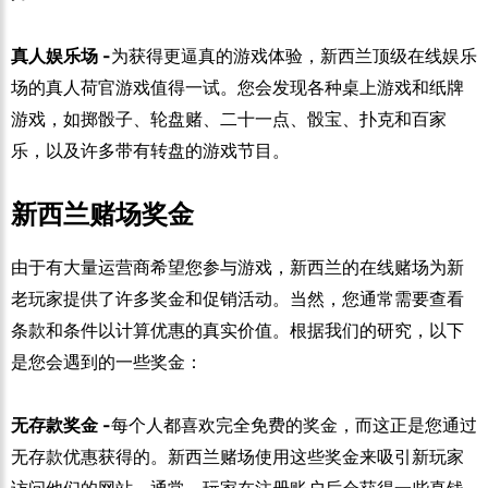
真人娱乐场 -
为获得更逼真的游戏体验，新西兰顶级在线娱乐
场的真人荷官游戏值得一试。您会发现各种桌上游戏和纸牌
游戏，如掷骰子、轮盘赌、二十一点、骰宝、扑克和百家
乐，以及许多带有转盘的游戏节目。
新西兰赌场奖金
由于有大量运营商希望您参与游戏，新西兰的在线赌场为新
老玩家提供了许多奖金和促销活动。当然，您通常需要查看
条款和条件以计算优惠的真实价值。根据我们的研究，以下
是您会遇到的一些奖金：
无存款奖金 -
每个人都喜欢完全免费的奖金，而这正是您通过
无存款优惠获得的。新西兰赌场使用这些奖金来吸引新玩家