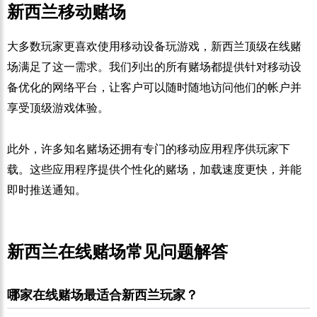
新西兰移动赌场
大多数玩家更喜欢使用移动设备玩游戏，新西兰顶级在线赌
场满足了这一需求。我们列出的所有赌场都提供针对移动设
备优化的网络平台，让客户可以随时随地访问他们的帐户并
享受顶级游戏体验。
此外，许多知名赌场还拥有专门的移动应用程序供玩家下
载。这些应用程序提供个性化的赌场，加载速度更快，并能
即时推送通知。
新西兰在线赌场常见问题解答
哪家在线赌场最适合新西兰玩家？