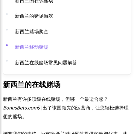
新西兰的在线赌场
新西兰的赌场游戏
新西兰赌场奖金
新西兰移动赌场
新西兰在线赌场常见问题解答
新西兰的在线赌场
新西兰有许多顶级在线赌场，但哪一个最适合您？
BonusBets.com
列出了该国领先的运营商，让您轻松选择理
想的赌场。
浏览我们的表格，比较新西兰赌场网站提供的欢迎优惠。此