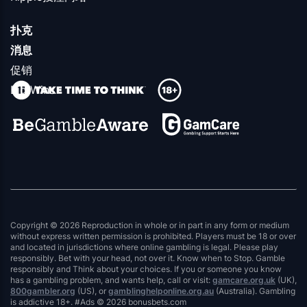
扑克
消息
促销
Big Wins
Copyright © 2026 Reproduction in whole or in part in any form or medium
without express written permission is prohibited. Players must be 18 or over
and located in jurisdictions where online gambling is legal. Please play
responsibly. Bet with your head, not over it. Know when to Stop. Gamble
responsibly and Think about your choices. If you or someone you know
has a gambling problem, and wants help, call or visit:
gamcare.org.uk
(UK),
800gambler.org
(US), or
gamblinghelponline.org.au
(Australia). Gambling
is addictive 18+. #Ads © 2026 bonusbets.com