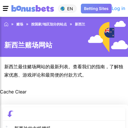
Log in
EN
Betting Sites
赌场
按国家/地区划分的站点
新西兰
新西兰赌场网站
新西兰最佳赌场网站的最新列表。查看我们的指南，了解独
家优惠、游戏评论和最简便的付款方式。
Cache Clear