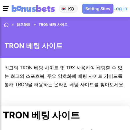
Log in
KO
Betting Sites
암호화폐
TRON 베팅 사이트
TRON 베팅 사이트
최고의 TRON 베팅 사이트 및 TRX 사용하여 베팅할 수 있
는 최고의 스포츠북. 주요 암호화폐 베팅 사이트 가이드를
통해 TRON을 허용하는 온라인 베팅 사이트를 찾아보세요.
TRON 베팅 사이트