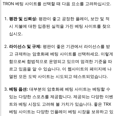
TRON 베팅 사이트를 선택할 때 다음 요소를 고려하십시오.
평판 및 신뢰성:
평판이 좋고 공정한 플레이, 보안 및 적
시 지불에 대한 입증된 실적을 가진 베팅 사이트를 찾으
십시오.
라이선스 및 규제:
평판이 좋은 기관에서 라이선스를 받
고 규제하는 암호화폐 베팅 사이트를 선택하세요. 이렇게
함으로써 합법적으로 운영되고 있으며 엄격한 기준을 따
르고 있음을 알 수 있습니다. 이 웹사이트의 페이지에 나
열된 모든 도박 사이트는 시도되고 테스트되었습니다.
베팅 옵션:
대부분의 암호화폐 베팅 사이트는 베팅할 수
있는 다양한 스포츠를 제공합니다. 제공되는 다양한 이벤
트와 베팅 시장도 고려해 볼 가치가 있습니다. 좋은 TRX
베팅 사이트는 다양한 인플레이 베팅 시장을 보유하고 있