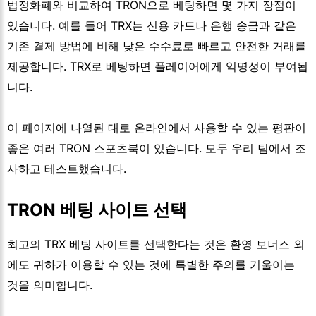
법정화폐와 비교하여 TRON으로 베팅하면 몇 가지 장점이
있습니다. 예를 들어 TRX는 신용 카드나 은행 송금과 같은
기존 결제 방법에 비해 낮은 수수료로 빠르고 안전한 거래를
제공합니다. TRX로 베팅하면 플레이어에게 익명성이 부여됩
니다.
이 페이지에 나열된 대로 온라인에서 사용할 수 있는 평판이
좋은 여러 TRON 스포츠북이 있습니다. 모두 우리 팀에서 조
사하고 테스트했습니다.
TRON 베팅 사이트 선택
최고의 TRX 베팅 사이트를 선택한다는 것은 환영 보너스 외
에도 귀하가 이용할 수 있는 것에 특별한 주의를 기울이는
것을 의미합니다.