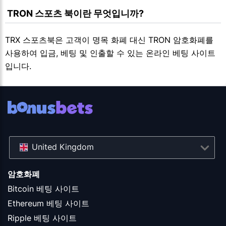
 TRON 스포츠 북이란 무엇입니까?
TRX 스포츠북은 고객이 명목 화폐 대신 TRON 암호화폐를
사용하여 입금, 베팅 및 인출할 수 있는 온라인 베팅 사이트
입니다.
United Kingdom
암호화폐
Bitcoin 베팅 사이트
Ethereum 베팅 사이트
Ripple 베팅 사이트