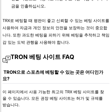
금을 인출하십시오.
TRX로 베팅할 때 평판이 좋고 신뢰할 수 있는 베팅 사이트를
사용하여 자금과 개인 정보의 안전을 보장하는 것이 중요합
니다. 또한 과도한 베팅을 피하기 위해 베팅을 추적하고 책임
감 있는 도박 관행을 사용해야 합니다.
TRON 베팅 사이트 FAQ
 TRON으로 스포츠에 베팅할 수 있는 곳은 어디인가
요?
이 페이지에서 사용 가능한 최고의 TRX 베팅 사이트를 찾
을 수 있습니다. 모든 권장 베팅 사이트는 허가 및 규제를
받습니다.