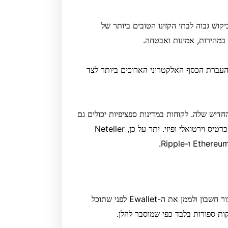
קוש גבוה לבתי הקזינו הטובים ביותר של
לאחד משירותי העברת הכסף האלקטרוני הארוכים ביותר לצד
טרוני החדיש שלה. לקוחות במדינות ספציפיות יכולים גם
להגיש בקשה ל-Net+ Prepaid Mastercard, המגיע בפורמט כרטיס וירטואלי ופיזי. יתר על כן, Neteller
מכיוון ש-Neteller הוא שירות תשלומים של צד שלישי, עליך ליצור חשבון ולממן את ה-Ewallet לפני שתוכל
ות ספורות בלבד כפי שמוסבר להלן.