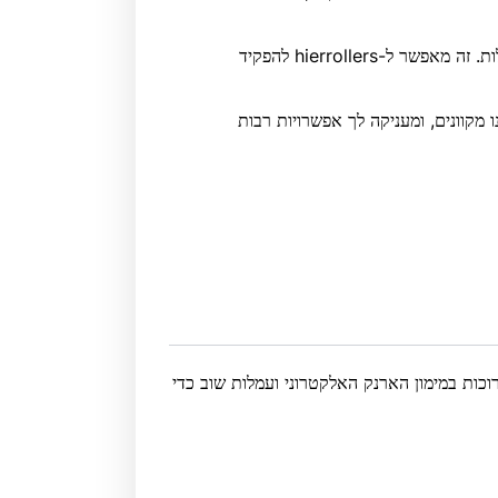
לאחר אימות מלא של חשבון Neteller שלך, מגבלות הבנק מוגדלות. זה מאפשר ל-hierrollers להפקיד
ינו מקוונים, ומעניקה לך אפשרויות רבות
Net. עם זאת, יש עמלות כרוכות במימון הארנק האלקטרוני ועמלות שוב כדי