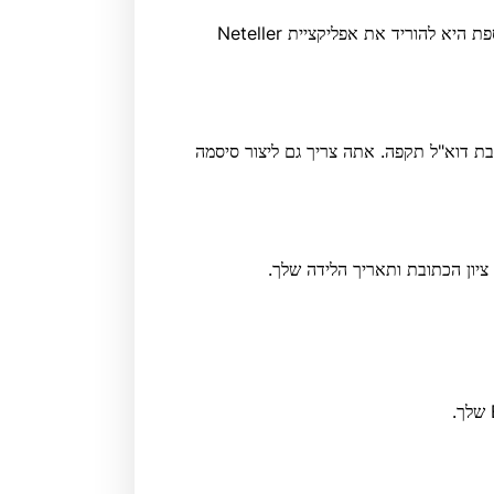
עבור לאתר של Neteller ולחץ על כפתור 'הצטרף'. אפשרות נוספת היא להוריד את אפליקציית Neteller
ת דוא"ל תקפה. אתה צריך גם ליצור סיסמה
יון הכתובת ותאריך הלידה שלך.