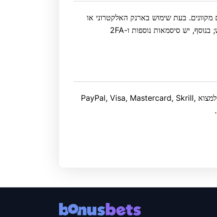
 מ-20 שנה בטיפול בתשלומים מקוונים. בעת שימוש בארנק האלקטרוני או
בכרטיס Net+, השחקנים אינם צריכים לספק מידע בנקאי רגיש; בנוסף, יש סיסמאות נוספות ו-2FA
יש הרבה אלטרנטיבות ל-Neteller. בין הפופולריים ביותר ניתן למצוא PayPal, Visa, Mastercard, Skrill,