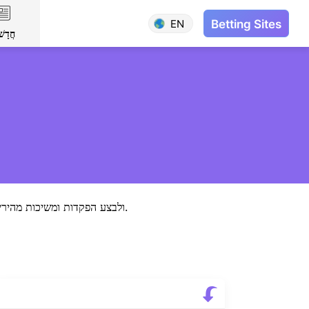
EN
Betting Sites
חֲדָשׁ
גלה את היתרונות של הצטרפות לבתי הקזינו הטובים ביותר Neteller . המדריך המלא כולל כיצד להירשם ל- Neteller ולבצע הפקדות ומשיכות מהירים בקזינו.