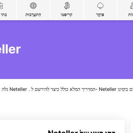
וֹת
פּוֹקֶר
קריפטו
הִתעָרְבוּת
בתי ק
אתרי קזינו