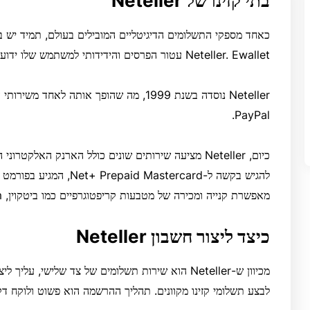
בתי קזינו של Neteller
כאחד מספקי התשלומים הדיגיטליים המובילים בעולם, תמיד יש בי
Neteller. Ewallet עטור הפרסים והידידותי למשתמש שלו ידוע במהירות, אמינות ואבטחה.
Neteller נוסדה בשנת 1999, מה שהופך אותה 
PayPal.
כיום, Neteller מציעה שירותים שונים כולל הארנק האלק
מאפשרת קנייה ומכירה של מטבעות קריפטוגרפיים כמו ביטקוין, Ethereum ו-Ripple.
כיצד ליצור חשבון Neteller
לבצע תשלומי קזינו מקוונים. תהליך ההרשמה הוא פשוט ולוקח דק