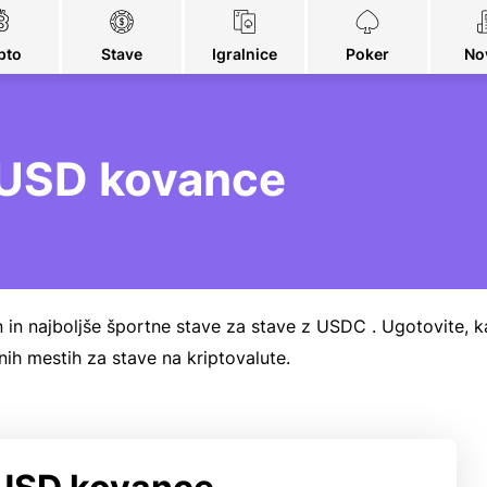
pto
Stave
Igralnice
Poker
No
 USD kovance
 in najboljše športne stave za stave z USDC . Ugotovite, k
ih mestih za stave na kriptovalute.