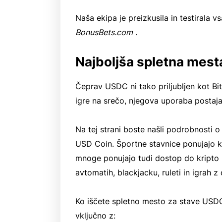
Naša ekipa je preizkusila in testirala v
BonusBets.com
.
Najboljša spletna mes
Čeprav USDC ni tako priljubljen kot Bi
igre na srečo, njegova uporaba postaja 
Na tej strani boste našli podrobnosti o
USD Coin. Športne stavnice ponujajo k
mnoge ponujajo tudi dostop do kripto i
avtomatih, blackjacku, ruleti in igrah 
Ko iščete spletno mesto za stave USD
vključno z: