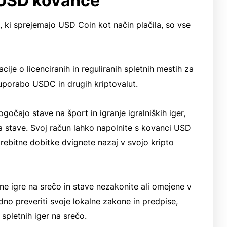
 USD kovance
, ki sprejemajo USD Coin kot način plačila, so vse
ije o licenciranih in reguliranih spletnih mestih za
 uporabo USDC in drugih kriptovalut.
očajo stave na šport in igranje igralniških iger,
a stave. Svoj račun lahko napolnite s kovanci USD
orebitne dobitke dvignete nazaj v svojo kripto
e igre na srečo in stave nezakonite ali omejene v
dno preveriti svoje lokalne zakone in predpise,
 spletnih iger na srečo.