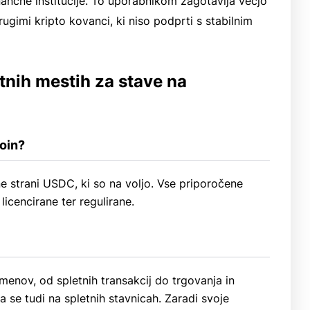
nančne institucije. To uporabnikom zagotavlja večjo
rugimi kripto kovanci, ki niso podprti s stabilnim
tnih mestih za stave na
Coin?
vne strani USDC, ki so na voljo. Vse priporočene
licencirane ter regulirane.
enov, od spletnih transakcij do trgovanja in
a se tudi na spletnih stavnicah. Zaradi svoje