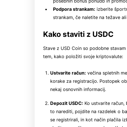
posebnih bonus ponudb in promocij
Podpora strankam:
izberite šport
strankam, če naletite na težave ali
Kako staviti z USDC
Stave z USD Coin so podobne stavam z 
tem, kako položiti svoje kriptovalute:
Ustvarite račun:
večina spletnih me
korake za registracijo. Postopek ob
nekaj osnovnih informacij.
Depozit USDC:
Ko ustvarite račun, 
to narediti, pojdite na razdelek o b
se registrirali, in kot način plačil