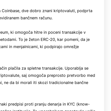
n Coinbase, dve dobro znani kriptovaluti, podprta
 revidiranem bančnem računu.
eum, ki omogoča hitre in poceni transakcije v
 metodami. To je žeton ERC-20, kar pomeni, da je
icami in menjalnicami, ki podpirajo omrežje
ačin plačila za spletne transakcije. Uporablja se
 kriptovalute, saj omogoča preprosto pretvorbo med
mi, ne da bi morali iti skozi tradicionalne bančne
naki predpisi proti pranju denarja in KYC (know-