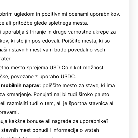
obrim ugledom in pozitivnimi ocenami uporabnikov.
ce ali pritožbe glede spletnega mesta.
i uporablja šifriranje in druge varnostne ukrepe za
ov, ki ste jih posredovali. Poiščite mesta, ki so
i naših stavnih mest vam bodo povedali o vseh
rater
pletno mesto sprejema USD Coin kot možnost
troške, povezane z uporabo USDC.
 mobilnih naprav:
poiščite mesto za stave, ki ima
za krmarjenje. Ponujati naj bi tudi široko paleto
i razmisliti tudi o tem, ali je športna stavnica ali
apravami.
uja kakšne bonuse ali nagrade za uporabnike?
tavnih mest ponudili informacije o vrstah