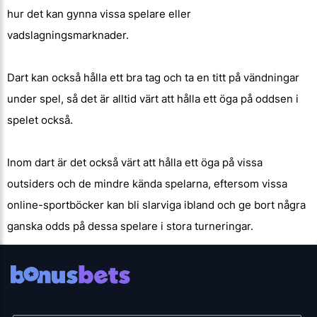
hur det kan gynna vissa spelare eller 
vadslagningsmarknader.
Dart kan också hålla ett bra tag och ta en titt på vändningar 
under spel, så det är alltid värt att hålla ett öga på oddsen i 
spelet också.
Inom dart är det också värt att hålla ett öga på vissa 
outsiders och de mindre kända spelarna, eftersom vissa 
online-sportböcker kan bli slarviga ibland och ge bort några 
ganska odds på dessa spelare i stora turneringar.