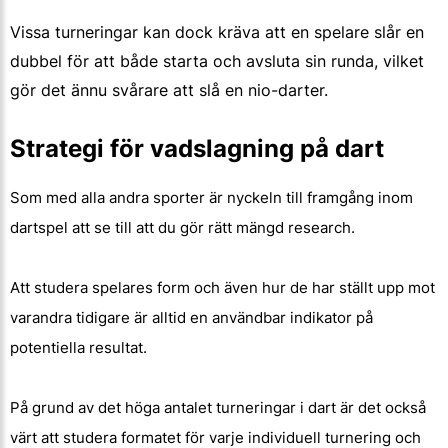
Vissa turneringar kan dock kräva att en spelare slår en
dubbel för att både starta och avsluta sin runda, vilket
gör det ännu svårare att slå en nio-darter.
Strategi för vadslagning på dart
Som med alla andra sporter är nyckeln till framgång inom 
dartspel att se till att du gör rätt mängd research.
Att studera spelares form och även hur de har ställt upp mot 
varandra tidigare är alltid en användbar indikator på 
potentiella resultat.
På grund av det höga antalet turneringar i dart är det också 
värt att studera formatet för varje individuell turnering och 