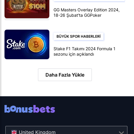
GG Masters Overlay Edition 2024,
18-26 Şubat'ta GGPoker
gerçekleşecek
BÜYÜK SPOR HABERLERI
Stake F1 Takımı 2024 Formula 1
sezonu için açıklandı
Daha Fazla Yükle
United Kingdom