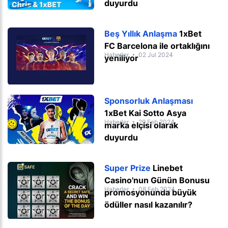
duyurdu
Beş Yıllık Anlaşma
1xBet
FC Barcelona ile ortaklığını
Haberler
02 Jul 2024
yeniliyor
Sponsorluk Anlaşması
1xBet Kai Sotto Asya
Haberler
29 Feb 2024
marka elçisi olarak
duyurdu
Super Prize
Linebet
Casino'nun Günün Bonusu
Haberler
08 Feb 2024
promosyonunda büyük
ödüller nasıl kazanılır?