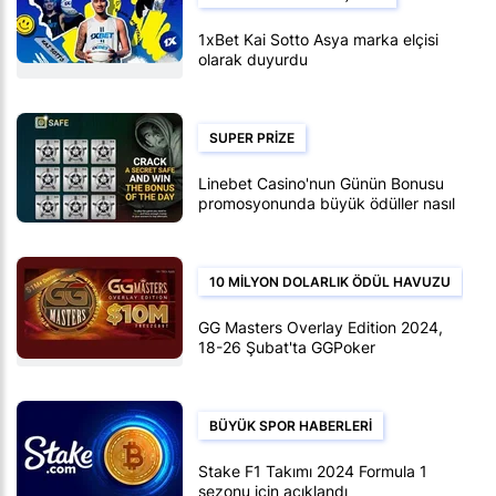
1xBet Kai Sotto Asya marka elçisi
olarak duyurdu
SUPER PRIZE
Linebet Casino'nun Günün Bonusu
promosyonunda büyük ödüller nasıl
kazanılır?
10 MILYON DOLARLIK ÖDÜL HAVUZU
GG Masters Overlay Edition 2024,
18-26 Şubat'ta GGPoker
gerçekleşecek
BÜYÜK SPOR HABERLERI
Stake F1 Takımı 2024 Formula 1
sezonu için açıklandı