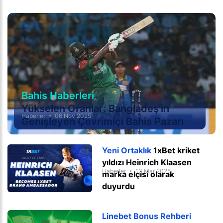
Bahis Haberleri
Yükselen Oranlar: Bangladeş'in
Haberler
06 Nov 2025
Genişleyen Çevrimiçi Bahis Pazarı
Yeni Ortaklık
1xBet kriket
yıldızı Heinrich Klaasen
Haberler
13 Mar 2025
marka elçisi olarak
duyurdu
Linebet Bonus Rehberi