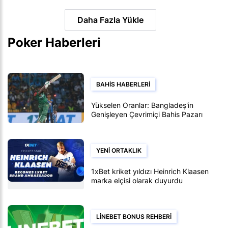
Daha Fazla Yükle
Poker Haberleri
BAHIS HABERLERI
Yükselen Oranlar: Bangladeş'in
Genişleyen Çevrimiçi Bahis Pazarı
YENI ORTAKLIK
1xBet kriket yıldızı Heinrich Klaasen
marka elçisi olarak duyurdu
LINEBET BONUS REHBERI