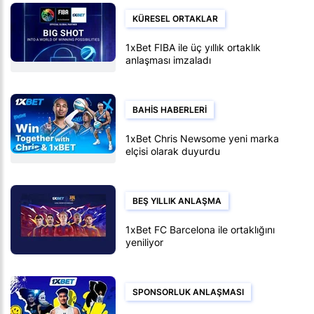
KÜRESEL ORTAKLAR
1xBet FIBA ile üç yıllık ortaklık
anlaşması imzaladı
BAHIS HABERLERI
1xBet Chris Newsome yeni marka
elçisi olarak duyurdu
BEŞ YILLIK ANLAŞMA
1xBet FC Barcelona ile ortaklığını
yeniliyor
SPONSORLUK ANLAŞMASI